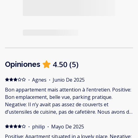
4.50
(
5
)
Opiniones
·
Agnes
·
Junio De 2025
Bon appartement mais attention à l’entretien. Positive:
Bon emplacement, belle vue, parking pratique.
Negative: Il n’y avait pas assez de couverts et
d’ustensiles de cuisine, pas de cafetière. Nous avons dû
relaver toute la vaisselle et les poêles. Revoir l’état du
matelas dans la petite chambre.
·
philip
·
Mayo De 2025
Positive: Apartment situated in a lovely place. Negative: