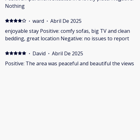
Nothing
·
ward
·
Abril De 2025
enjoyable stay Positive: comfy sofas, big TV and clean
bedding, great location Negative: no issues to report
·
David
·
Abril De 2025
Positive: The area was peaceful and beautiful the views
was amazing and would 💯 stay again and recommend
to everyone ❤️ Negative: N/a
·
brenden
·
Septiembre De 2024
Positive: This is a great comfortable apartment in a
great area. Had a nice stay. Loved the convenient store
up the street and the walking path next to the ocean.
Host was friendly and had no issues.